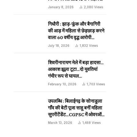
दिन प्राणघातक हमले को दिया था
January 8, 2026
2,080
Views
अंजाम…
गिधौरी : झाड़-फूंक और बैगागिरी
की आड़ में महिला से छेड़छाड़ करने
वाला 60 वर्षीय वृद्ध आरोपी
गिरफ्तार…
July 18, 2026
1,832
Views
शिवरीनारायण मेले में बड़ा हादसा…
आकाश झूला टूटा…दो युवतियां
गंभीर रूप से घायल…
February 10, 2026
1,703
Views
उपलब्धि : बिलाईगढ़ के सोनाडुला
गाँव की बेटी पूजा साहू बनीं महिला
सुपरीटेंडेंट…CGPSC में ओवरऑल
19 वीं रैंक…
March 13, 2026
1,468
Views