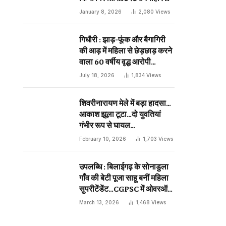
दिन प्राणघातक हमले को दिया था
January 8, 2026
2,080
Views
अंजाम…
गिधौरी : झाड़-फूंक और बैगागिरी
की आड़ में महिला से छेड़छाड़ करने
वाला 60 वर्षीय वृद्ध आरोपी
गिरफ्तार…
July 18, 2026
1,834
Views
शिवरीनारायण मेले में बड़ा हादसा…
आकाश झूला टूटा…दो युवतियां
गंभीर रूप से घायल…
February 10, 2026
1,703
Views
उपलब्धि : बिलाईगढ़ के सोनाडुला
गाँव की बेटी पूजा साहू बनीं महिला
सुपरीटेंडेंट…CGPSC में ओवरऑल
19 वीं रैंक…
March 13, 2026
1,468
Views
sApp