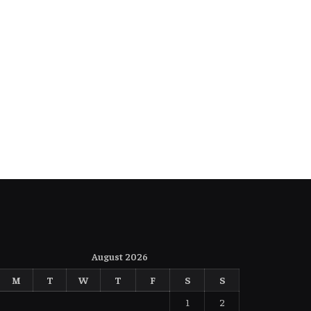
August 2026
M
T
W
T
F
S
S
1
2