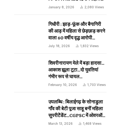
दिन प्राणघातक हमले को दिया था
January 8, 2026
2,080
Views
अंजाम…
गिधौरी : झाड़-फूंक और बैगागिरी
की आड़ में महिला से छेड़छाड़ करने
वाला 60 वर्षीय वृद्ध आरोपी
गिरफ्तार…
July 18, 2026
1,832
Views
शिवरीनारायण मेले में बड़ा हादसा…
आकाश झूला टूटा…दो युवतियां
गंभीर रूप से घायल…
February 10, 2026
1,703
Views
उपलब्धि : बिलाईगढ़ के सोनाडुला
गाँव की बेटी पूजा साहू बनीं महिला
सुपरीटेंडेंट…CGPSC में ओवरऑल
19 वीं रैंक…
March 13, 2026
1,468
Views