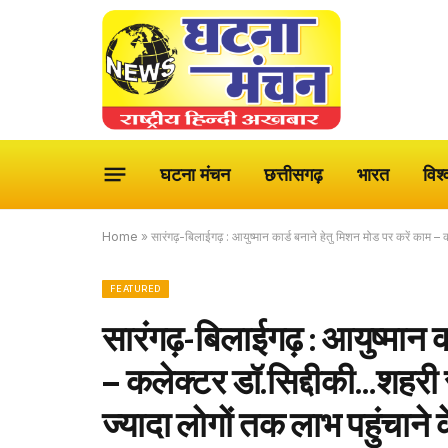
घटना मंचन
छत्तीसगढ़
भारत
विश्
Home
»
सारंगढ़-बिलाईगढ़ : आयुष्मान कार्ड बनाने हेतु मिशन मोड पर करें काम – कल
FEATURED
सारंगढ़-बिलाईगढ़ : आयुष्मान का
– कलेक्टर डॉ.सिद्दीकी…शहरी स्
ज्यादा लोगों तक लाभ पहुंचाने क