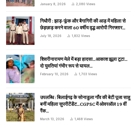
January 8, 2026
2,080
Views
गिधौरी : झाड़-फूंक और बैगागिरी की आड़ में महिला से
छेड़छाड़ करने वाला 60 वर्षीय वृद्ध आरोपी गिरफ्तार…
July 18, 2026
1,832
Views
शिवरीनारायण मेले में बड़ा हादसा…आकाश झूला टूटा…
दो युवतियां गंभीर रूप से घायल…
February 10, 2026
1,703
Views
उपलब्धि : बिलाईगढ़ के सोनाडुला गाँव की बेटी पूजा साहू
बनीं महिला सुपरीटेंडेंट…CGPSC में ओवरऑल 19 वीं
रैंक…
March 13, 2026
1,468
Views