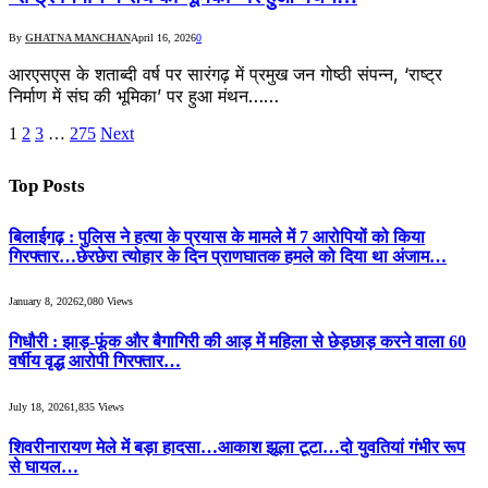
By
GHATNA MANCHAN
April 16, 2026
0
आरएसएस के शताब्दी वर्ष पर सारंगढ़ में प्रमुख जन गोष्ठी संपन्न, ‘राष्ट्र
निर्माण में संघ की भूमिका’ पर हुआ मंथन……
1
2
3
…
275
Next
Top Posts
बिलाईगढ़ : पुलिस ने हत्या के प्रयास के मामले में 7 आरोपियों को किया
गिरफ्तार…छेरछेरा त्योहार के दिन प्राणघातक हमले को दिया था अंजाम…
January 8, 2026
2,080
Views
गिधौरी : झाड़-फूंक और बैगागिरी की आड़ में महिला से छेड़छाड़ करने वाला 60
वर्षीय वृद्ध आरोपी गिरफ्तार…
July 18, 2026
1,835
Views
शिवरीनारायण मेले में बड़ा हादसा…आकाश झूला टूटा…दो युवतियां गंभीर रूप
से घायल…