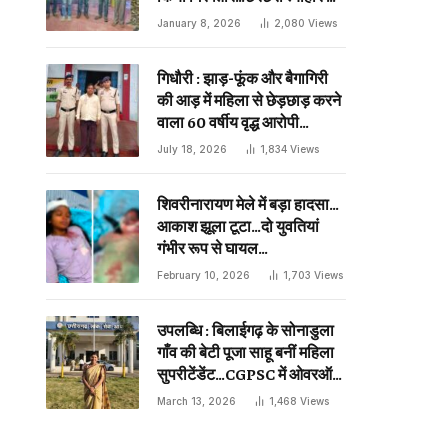
दिन प्राणघातक हमले को दिया था
January 8, 2026
2,080
Views
अंजाम…
गिधौरी : झाड़-फूंक और बैगागिरी
की आड़ में महिला से छेड़छाड़ करने
वाला 60 वर्षीय वृद्ध आरोपी
गिरफ्तार…
July 18, 2026
1,834
Views
शिवरीनारायण मेले में बड़ा हादसा…
आकाश झूला टूटा…दो युवतियां
गंभीर रूप से घायल…
February 10, 2026
1,703
Views
उपलब्धि : बिलाईगढ़ के सोनाडुला
गाँव की बेटी पूजा साहू बनीं महिला
सुपरीटेंडेंट…CGPSC में ओवरऑल
19 वीं रैंक…
March 13, 2026
1,468
Views