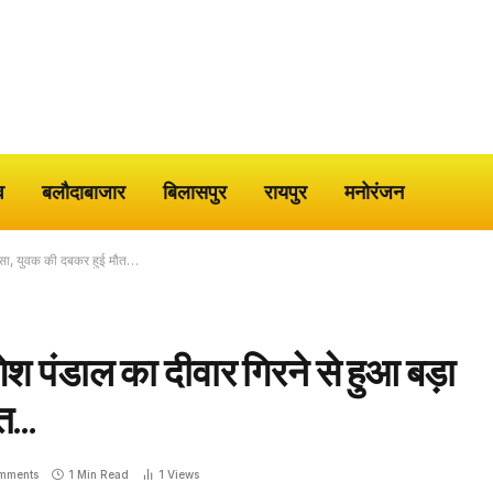
व
बलौदाबाजार
बिलासपुर
रायपुर
मनोरंजन
हादसा, युवक की दबकर हुई मौत…
ेश पंडाल का दीवार गिरने से हुआ बड़ा
ौत…
mments
1 Min Read
1
Views