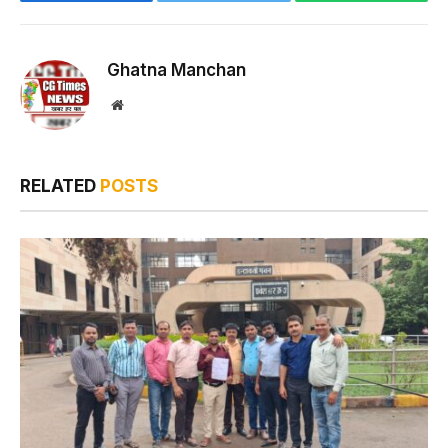
Facebook
Twitter
WhatsApp
Ghatna Manchan
Website
RELATED
POSTS