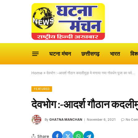
घटना मंचन
छत्तीसगढ़
भारत
विश्
Home
»
देवभोग :-आदर्श गौठान कदलीमुड़ा मे मनाया गया गोवर्धन पूजा का पर्व…
FEATURED
देवभोग :-आदर्श गौठान कदलीमुड
By
GHATNA MANCHAN
November 6, 2021
No Com
Share