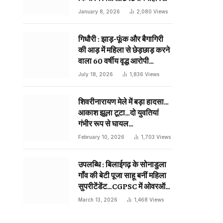
दिन प्राणघातक हमले को दिया था
January 8, 2026
2,080
Views
अंजाम…
गिधौरी : झाड़-फूंक और बैगागिरी
की आड़ में महिला से छेड़छाड़ करने
वाला 60 वर्षीय वृद्ध आरोपी
गिरफ्तार…
July 18, 2026
1,836
Views
शिवरीनारायण मेले में बड़ा हादसा…
आकाश झूला टूटा…दो युवतियां
गंभीर रूप से घायल…
February 10, 2026
1,703
Views
उपलब्धि : बिलाईगढ़ के सोनाडुला
गाँव की बेटी पूजा साहू बनीं महिला
सुपरीटेंडेंट…CGPSC में ओवरऑल
19 वीं रैंक…
March 13, 2026
1,468
Views