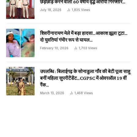
छेड़छाड़ करने वाला 60 वर्षीय वृद्ध आरोपी गिरफ्तार…
July 18, 2026
1,835
Views
शिवरीनारायण मेले में बड़ा हादसा…आकाश झूला टूटा…
दो युवतियां गंभीर रूप से घायल…
February 10, 2026
1,703
Views
उपलब्धि : बिलाईगढ़ के सोनाडुला गाँव की बेटी पूजा साहू
बनीं महिला सुपरीटेंडेंट…CGPSC में ओवरऑल 19 वीं
रैंक…
March 13, 2026
1,468
Views