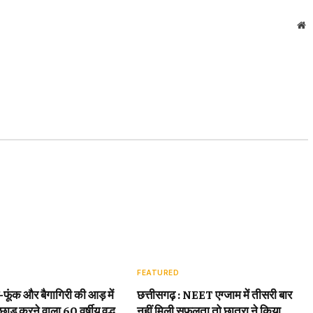
W
FEATURED
़-फूंक और बैगागिरी की आड़ में
छत्तीसगढ़ : NEET एग्जाम में तीसरी बार
छाड़ करने वाला 60 वर्षीय वृद्ध
नहीं मिली सफलता तो छात्रा ने किया