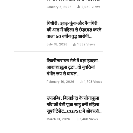
दिन प्राणघातक हमले को दिया था
January 8, 2026
2,080
Views
अंजाम…
गिधौरी : झाड़-फूंक और बैगागिरी
की आड़ में महिला से छेड़छाड़ करने
वाला 60 वर्षीय वृद्ध आरोपी
गिरफ्तार…
July 18, 2026
1,832
Views
शिवरीनारायण मेले में बड़ा हादसा…
आकाश झूला टूटा…दो युवतियां
गंभीर रूप से घायल…
February 10, 2026
1,703
Views
उपलब्धि : बिलाईगढ़ के सोनाडुला
गाँव की बेटी पूजा साहू बनीं महिला
सुपरीटेंडेंट…CGPSC में ओवरऑल
19 वीं रैंक…
March 13, 2026
1,468
Views