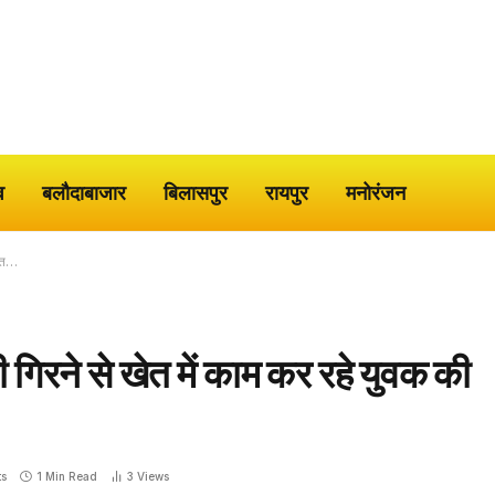
व
बलौदाबाजार
बिलासपुर
रायपुर
मनोरंजन
मौत…
िरने से खेत में काम कर रहे युवक की
s
1 Min Read
3
Views