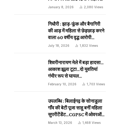
दिन प्राणघातक हमले को दिया था
January 8, 2026
2,080
Views
अंजाम…
गिधौरी : झाड़-फूंक और बैगागिरी
की आड़ में महिला से छेड़छाड़ करने
वाला 60 वर्षीय वृद्ध आरोपी
गिरफ्तार…
July 18, 2026
1,832
Views
शिवरीनारायण मेले में बड़ा हादसा…
आकाश झूला टूटा…दो युवतियां
गंभीर रूप से घायल…
February 10, 2026
1,703
Views
उपलब्धि : बिलाईगढ़ के सोनाडुला
गाँव की बेटी पूजा साहू बनीं महिला
सुपरीटेंडेंट…CGPSC में ओवरऑल
19 वीं रैंक…
March 13, 2026
1,468
Views