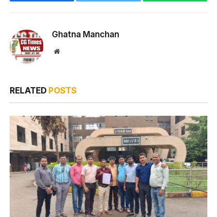
Facebook
Twitter
WhatsApp
Ghatna Manchan
Website
RELATED
POSTS