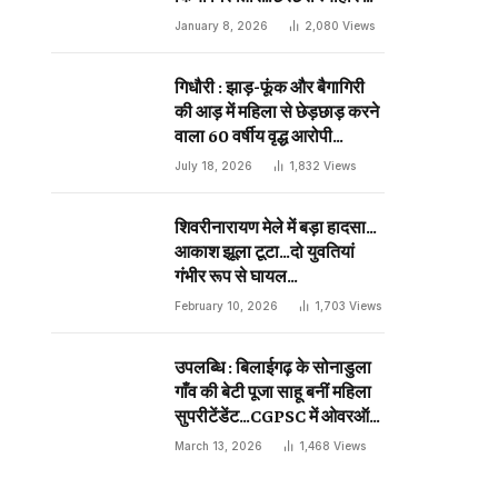
दिन प्राणघातक हमले को दिया था
January 8, 2026
2,080
Views
अंजाम…
गिधौरी : झाड़-फूंक और बैगागिरी
की आड़ में महिला से छेड़छाड़ करने
वाला 60 वर्षीय वृद्ध आरोपी
गिरफ्तार…
July 18, 2026
1,832
Views
शिवरीनारायण मेले में बड़ा हादसा…
आकाश झूला टूटा…दो युवतियां
गंभीर रूप से घायल…
February 10, 2026
1,703
Views
उपलब्धि : बिलाईगढ़ के सोनाडुला
गाँव की बेटी पूजा साहू बनीं महिला
सुपरीटेंडेंट…CGPSC में ओवरऑल
19 वीं रैंक…
March 13, 2026
1,468
Views