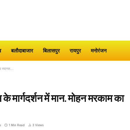
व
बलौदाबाजार
बिलासपुर
रायपुर
मनोरंजन
व्य स्वागत…
के मार्गदर्शन में मान. मोहन मरकाम का
s
1 Min Read
3
Views