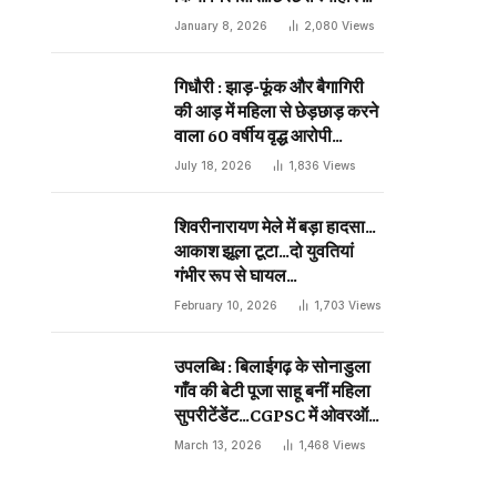
दिन प्राणघातक हमले को दिया था
January 8, 2026
2,080
Views
अंजाम…
गिधौरी : झाड़-फूंक और बैगागिरी
की आड़ में महिला से छेड़छाड़ करने
वाला 60 वर्षीय वृद्ध आरोपी
गिरफ्तार…
July 18, 2026
1,836
Views
शिवरीनारायण मेले में बड़ा हादसा…
आकाश झूला टूटा…दो युवतियां
गंभीर रूप से घायल…
February 10, 2026
1,703
Views
उपलब्धि : बिलाईगढ़ के सोनाडुला
गाँव की बेटी पूजा साहू बनीं महिला
सुपरीटेंडेंट…CGPSC में ओवरऑल
19 वीं रैंक…
March 13, 2026
1,468
Views