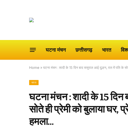
घटना मंचन
छत्तीसगढ़
भारत
विश्
Home
»
घटना मंचन : शादी के 15 दिन बाद ससुराल आई दुल्हन, रात में पति के सोत
भारत
घटना मंचन : शादी के 15 दिन ब
सोते ही प्रेमी को बुलाया घर, प
हमला…