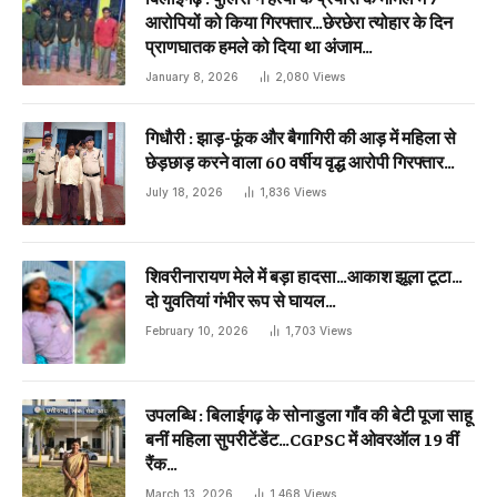
आरोपियों को किया गिरफ्तार…छेरछेरा त्योहार के दिन
प्राणघातक हमले को दिया था अंजाम…
January 8, 2026
2,080
Views
गिधौरी : झाड़-फूंक और बैगागिरी की आड़ में महिला से
छेड़छाड़ करने वाला 60 वर्षीय वृद्ध आरोपी गिरफ्तार…
July 18, 2026
1,836
Views
शिवरीनारायण मेले में बड़ा हादसा…आकाश झूला टूटा…
दो युवतियां गंभीर रूप से घायल…
February 10, 2026
1,703
Views
उपलब्धि : बिलाईगढ़ के सोनाडुला गाँव की बेटी पूजा साहू
बनीं महिला सुपरीटेंडेंट…CGPSC में ओवरऑल 19 वीं
रैंक…
March 13, 2026
1,468
Views