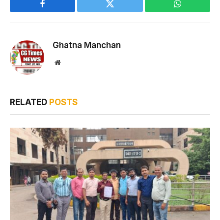
Facebook
Twitter
WhatsApp
Ghatna Manchan
Website
RELATED
POSTS