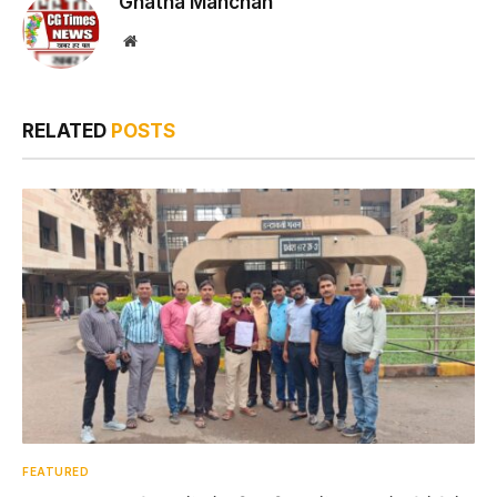
Ghatna Manchan
Website
RELATED
POSTS
FEATURED