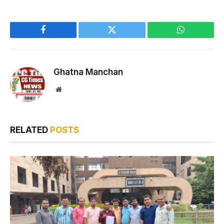
Facebook
Twitter
WhatsApp
Ghatna Manchan
Website
RELATED
POSTS