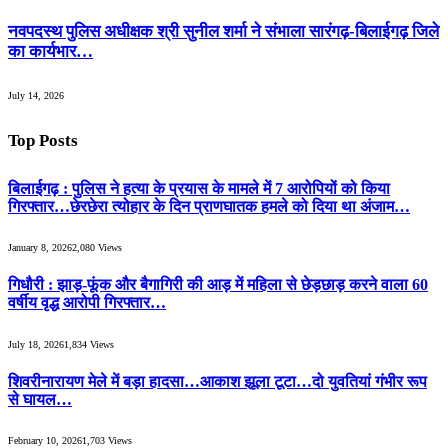
नवपदस्थ पुलिस अधीक्षक श्री सुनील शर्मा ने संभाला सारंगढ़-बिलाईगढ़ जिले
का कार्यभार…
July 14, 2026
Top Posts
बिलाईगढ़ : पुलिस ने हत्या के प्रयास के मामले में 7 आरोपियों को किया
गिरफ्तार…छेरछेरा त्योहार के दिन प्राणघातक हमले को दिया था अंजाम…
January 8, 2026
2,080
Views
गिधौरी : झाड़-फूंक और बैगागिरी की आड़ में महिला से छेड़छाड़ करने वाला 60
वर्षीय वृद्ध आरोपी गिरफ्तार…
July 18, 2026
1,834
Views
शिवरीनारायण मेले में बड़ा हादसा…आकाश झूला टूटा…दो युवतियां गंभीर रूप
से घायल…
February 10, 2026
1,703
Views