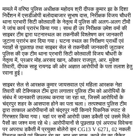
मामले में वरिष्ठ पुलिस अधीक्षक महोदय श्री दीपक कुमार झा के दिशा
निर्देशन में एसडीओपी बलोदाबाजार सुभाष दास, निरीक्षक विजय चौधरी
थाना प्रभारी सिटी कोतवाली के नेतृत्व में पुलिस की अलग-अलग टीमों
ने जांच कार्य प्रारंभ किया गया। साथ ही उप निरीक्षक उमेश वर्मा की
साइबर टीम द्वारा घटनास्थल का तकनीकी विश्लेषण कर जानकारी
जुटाना प्रारंभ कर दिया गया। घटना स्थल का निरीक्षण प्रार्थी एवं
गवाहों से पूछताछ तथा साइबर सेल से तकनीकी जानकारी जुटाकर
पुलिस की एक टीम थाना प्रभारी सिटी कोतवाली विजय चौधरी के
नेतृत्व में, प्रआर मोह.अरसद खान, ओंकार राजपूत, आर. मुकेश
तिवारी, दीपक साहू रायगढ की ओर अज्ञात आरोपीयों के पता तलाश हेतु
रवाना हुई।
साइबर सेल से आरक्षक कुमार जायसवाल एवं महिला आरक्षक नेहा
तिवारी की टेक्निकल टीम द्वारा लगातार पुलिस टीम को आरोपियों के
संबंध में जानकारी उपलब्ध कराया जा रहा था, जिसमें आरोपियों के
चंद्रपुर शहर के आसपास होने का पता चला। तत्पश्चात पुलिस टीम
द्वारा तत्काल आरोपीयानों को चंद्रपुर नदी किनारे पिकनिक स्पाट से
गिरफ्तार किया गया। यहां पर सभी आरोपी उक्त डकैती एवं उसमे मिले
पैसों का जश्न मना रहे थे। आरोपीयानों से पूछताछ एवं अपराध विवेचना
पर अपराध डकैती में प्रयुक्त बोलेरो क्र CG13 V 6271, 02 नकली
पिस्टल काले एवं सिल्वर रंग का, चार नग चाकू, काले रंग का जैकेट,