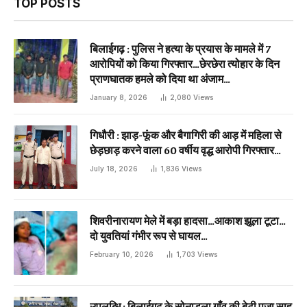
TOP POSTS
बिलाईगढ़ : पुलिस ने हत्या के प्रयास के मामले में 7
आरोपियों को किया गिरफ्तार…छेरछेरा त्योहार के दिन
प्राणघातक हमले को दिया था अंजाम…
January 8, 2026
2,080
Views
गिधौरी : झाड़-फूंक और बैगागिरी की आड़ में महिला से
छेड़छाड़ करने वाला 60 वर्षीय वृद्ध आरोपी गिरफ्तार…
July 18, 2026
1,836
Views
शिवरीनारायण मेले में बड़ा हादसा…आकाश झूला टूटा…
दो युवतियां गंभीर रूप से घायल…
February 10, 2026
1,703
Views
उपलब्धि : बिलाईगढ़ के सोनाडुला गाँव की बेटी पूजा साहू