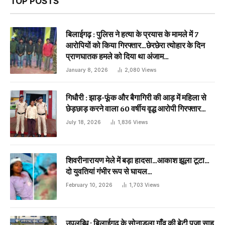
TOP POSTS
बिलाईगढ़ : पुलिस ने हत्या के प्रयास के मामले में 7
आरोपियों को किया गिरफ्तार…छेरछेरा त्योहार के दिन
प्राणघातक हमले को दिया था अंजाम…
January 8, 2026
2,080
Views
गिधौरी : झाड़-फूंक और बैगागिरी की आड़ में महिला से
छेड़छाड़ करने वाला 60 वर्षीय वृद्ध आरोपी गिरफ्तार…
July 18, 2026
1,836
Views
शिवरीनारायण मेले में बड़ा हादसा…आकाश झूला टूटा…
दो युवतियां गंभीर रूप से घायल…
February 10, 2026
1,703
Views
उपलब्धि : बिलाईगढ़ के सोनाडुला गाँव की बेटी पूजा साहू