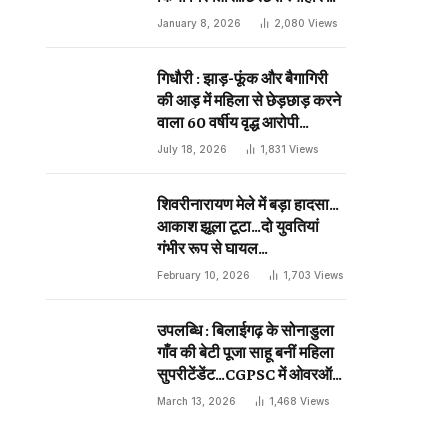
दिन प्राणघातक हमले को दिया था
January 8, 2026
2,080
Views
अंजाम…
गिधौरी : झाड़-फूंक और बैगागिरी
की आड़ में महिला से छेड़छाड़ करने
वाला 60 वर्षीय वृद्ध आरोपी
गिरफ्तार…
July 18, 2026
1,831
Views
शिवरीनारायण मेले में बड़ा हादसा…
आकाश झूला टूटा…दो युवतियां
गंभीर रूप से घायल…
February 10, 2026
1,703
Views
उपलब्धि : बिलाईगढ़ के सोनाडुला
गाँव की बेटी पूजा साहू बनीं महिला
सुपरीटेंडेंट…CGPSC में ओवरऑल
19 वीं रैंक…
March 13, 2026
1,468
Views