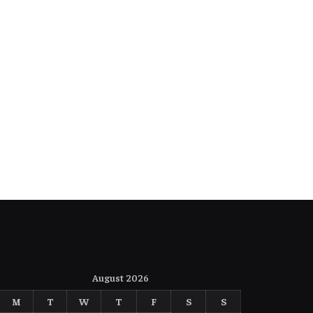
August 2026
M
T
W
T
F
S
S