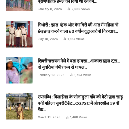
प्राणघातक हमले को दिया था अंजाम…
January 8, 2026
2,080
Views
गिधौरी : झाड़-फूंक और बैगागिरी की आड़ में महिला से
छेड़छाड़ करने वाला 60 वर्षीय वृद्ध आरोपी गिरफ्तार…
July 18, 2026
1,834
Views
शिवरीनारायण मेले में बड़ा हादसा…आकाश झूला टूटा…
दो युवतियां गंभीर रूप से घायल…
February 10, 2026
1,703
Views
उपलब्धि : बिलाईगढ़ के सोनाडुला गाँव की बेटी पूजा साहू
बनीं महिला सुपरीटेंडेंट…CGPSC में ओवरऑल 19 वीं
रैंक…
March 13, 2026
1,468
Views