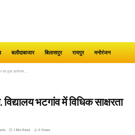
व
बलौदाबाजार
बिलासपुर
रायपुर
मनोरंजन
 शिविर का हुआ आयोजन…
 विद्यालय भटगांव में विधिक साक्षरता
nts
1 Min Read
0
Views