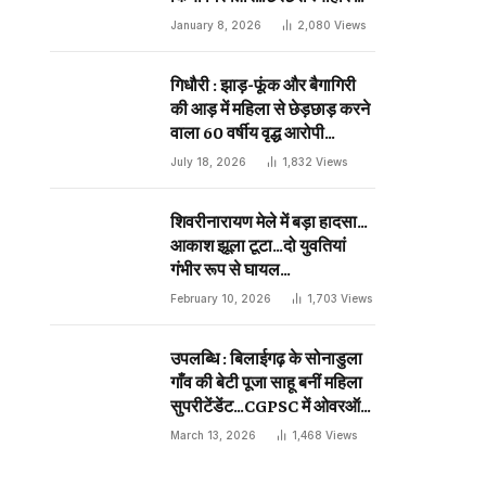
दिन प्राणघातक हमले को दिया था
January 8, 2026
2,080
Views
अंजाम…
गिधौरी : झाड़-फूंक और बैगागिरी
की आड़ में महिला से छेड़छाड़ करने
वाला 60 वर्षीय वृद्ध आरोपी
गिरफ्तार…
July 18, 2026
1,832
Views
शिवरीनारायण मेले में बड़ा हादसा…
आकाश झूला टूटा…दो युवतियां
गंभीर रूप से घायल…
February 10, 2026
1,703
Views
उपलब्धि : बिलाईगढ़ के सोनाडुला
गाँव की बेटी पूजा साहू बनीं महिला
सुपरीटेंडेंट…CGPSC में ओवरऑल
19 वीं रैंक…
March 13, 2026
1,468
Views