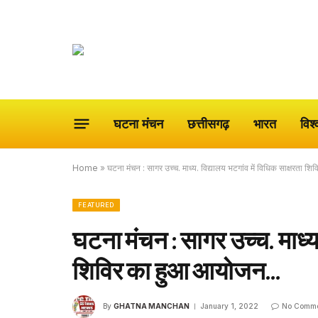
घटना मंचन
छत्तीसगढ़
भारत
विश्
Home
»
घटना मंचन : सागर उच्च. माध्य. विद्यालय भटगांव में विधिक साक्षरता
FEATURED
घटना मंचन : सागर उच्च. माध्य.
शिविर का हुआ आयोजन…
By
GHATNA MANCHAN
January 1, 2022
No Comme