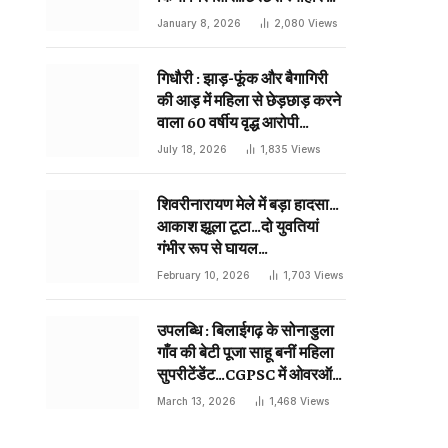
दिन प्राणघातक हमले को दिया था
January 8, 2026
2,080
Views
अंजाम…
गिधौरी : झाड़-फूंक और बैगागिरी
की आड़ में महिला से छेड़छाड़ करने
वाला 60 वर्षीय वृद्ध आरोपी
गिरफ्तार…
July 18, 2026
1,835
Views
शिवरीनारायण मेले में बड़ा हादसा…
आकाश झूला टूटा…दो युवतियां
गंभीर रूप से घायल…
February 10, 2026
1,703
Views
उपलब्धि : बिलाईगढ़ के सोनाडुला
गाँव की बेटी पूजा साहू बनीं महिला
सुपरीटेंडेंट…CGPSC में ओवरऑल
19 वीं रैंक…
March 13, 2026
1,468
Views