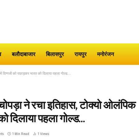
व
बलौदाबाजार
बिलासपुर
रायपुर
मनोरंजन
 दिग्गजों को पछाड़कर भारत को दिलाया पहला गोल्ड…
पड़ा ने रचा इतिहास, टोक्यो ओलंपिक
त को दिलाया पहला गोल्ड…
ts
1 Min Read
1
Views