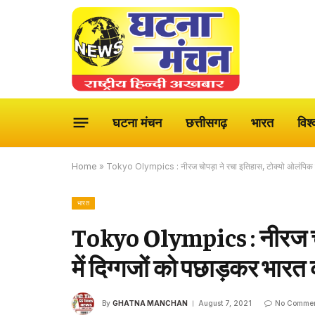
घटना मंचन
छत्तीसगढ़
भारत
विश्
Home
»
Tokyo Olympics : नीरज चोपड़ा ने रचा इतिहास, टोक्यो ओलंपिक में
भारत
Tokyo Olympics : नीरज चो
में दिग्गजों को पछाड़कर भार
By
GHATNA MANCHAN
August 7, 2021
No Commen