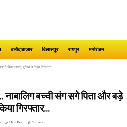
व
बलौदाबाजार
बिलासपुर
रायपुर
मनोरंजन
िता ने किया दुष्कर्म, पुलिस ने किया गिरफ्तार…
र… नाबालिग बच्ची संग सगे पिता और बड़े
े किया गिरफ्तार…
s
1 Min Read
3
Views