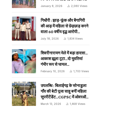
दिन प्राणघातक हमले को दिया था
January 8, 2026
2,080
Views
अंजाम…
गिधौरी : झाड़-फूंक और बैगागिरी
की आड़ में महिला से छेड़छाड़ करने
वाला 60 वर्षीय वृद्ध आरोपी
गिरफ्तार…
July 18, 2026
1,834
Views
शिवरीनारायण मेले में बड़ा हादसा…
आकाश झूला टूटा…दो युवतियां
गंभीर रूप से घायल…
February 10, 2026
1,703
Views
उपलब्धि : बिलाईगढ़ के सोनाडुला
गाँव की बेटी पूजा साहू बनीं महिला
सुपरीटेंडेंट…CGPSC में ओवरऑल
19 वीं रैंक…
March 13, 2026
1,468
Views