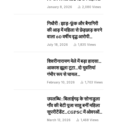
दिन प्राणघातक हमले को दिया था
January 8, 2026
2,080
Views
अंजाम…
गिधौरी : झाड़-फूंक और बैगागिरी
की आड़ में महिला से छेड़छाड़ करने
वाला 60 वर्षीय वृद्ध आरोपी
गिरफ्तार…
July 18, 2026
1,835
Views
शिवरीनारायण मेले में बड़ा हादसा…
आकाश झूला टूटा…दो युवतियां
गंभीर रूप से घायल…
February 10, 2026
1,703
Views
उपलब्धि : बिलाईगढ़ के सोनाडुला
गाँव की बेटी पूजा साहू बनीं महिला
सुपरीटेंडेंट…CGPSC में ओवरऑल
19 वीं रैंक…
March 13, 2026
1,468
Views