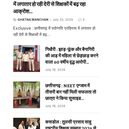
में लगातार हो रही देरी से शिक्षकों में बढ़ रहा
आक्रोश…
By
GHATNA MANCHAN
July 23, 2026
0
Exclusive : छत्तीसगढ़ में पदोन्नति प्रक्रिया में लगातार हो
रही देरी से शिक्षकों में बढ़…
गिधौरी : झाड़-फूंक और बैगागिरी
की आड़ में महिला से छेड़छाड़ करने
वाला 60 वर्षीय वृद्ध आरोपी
गिरफ्तार…
July 18, 2026
छत्तीसगढ़ : NEET एग्जाम में
तीसरी बार नहीं मिली सफलता तो
छात्रा ने किया सुसाइड…
July 18, 2026
कसडोल : तुलसी प्रसाद साहू
राष्ट्रीय शिक्षक सम्मान 2026 से