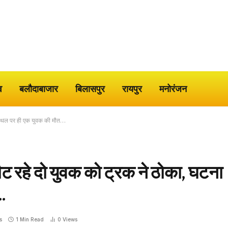
व
बलौदाबाजार
बिलासपुर
रायपुर
मनोरंजन
ा स्थल पर ही एक युवक की मौत…
ौट रहे दो युवक को ट्रक ने ठोका, घटना
…
s
1 Min Read
0
Views