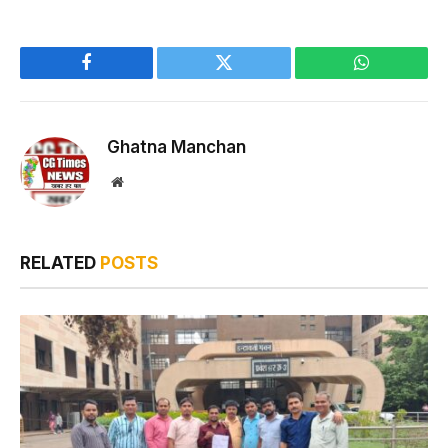
Facebook
Twitter
WhatsApp
Ghatna Manchan
Website
RELATED
POSTS