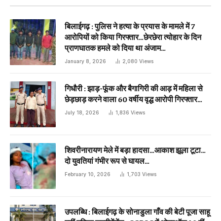
बिलाईगढ़ : पुलिस ने हत्या के प्रयास के मामले में 7
आरोपियों को किया गिरफ्तार…छेरछेरा त्योहार के दिन
प्राणघातक हमले को दिया था अंजाम…
January 8, 2026
2,080
Views
गिधौरी : झाड़-फूंक और बैगागिरी की आड़ में महिला से
छेड़छाड़ करने वाला 60 वर्षीय वृद्ध आरोपी गिरफ्तार…
July 18, 2026
1,836
Views
शिवरीनारायण मेले में बड़ा हादसा…आकाश झूला टूटा…
दो युवतियां गंभीर रूप से घायल…
February 10, 2026
1,703
Views
उपलब्धि : बिलाईगढ़ के सोनाडुला गाँव की बेटी पूजा साहू