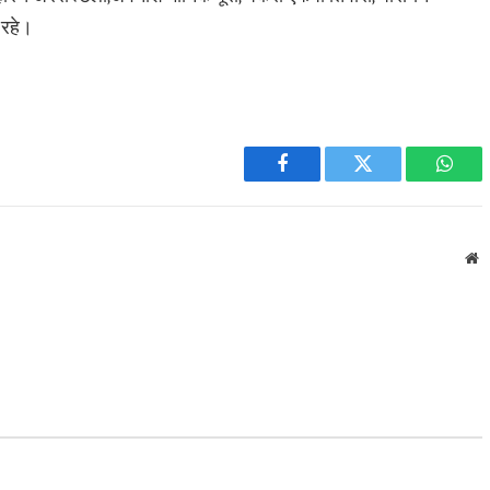
 रहे।
Facebook
Twitter
What
W