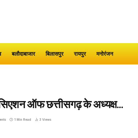
व
बलौदाबाजार
बिलासपुर
रायपुर
मनोरंजन
शोसिएशन ऑफ छत्तीसगढ़ के अध्यक्ष…
ents
1 Min Read
3
Views