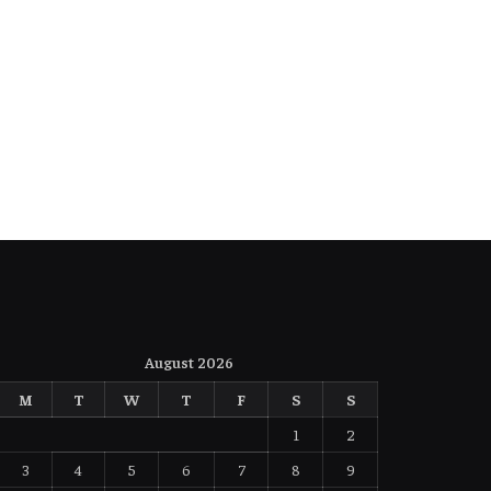
August 2026
M
T
W
T
F
S
S
1
2
3
4
5
6
7
8
9