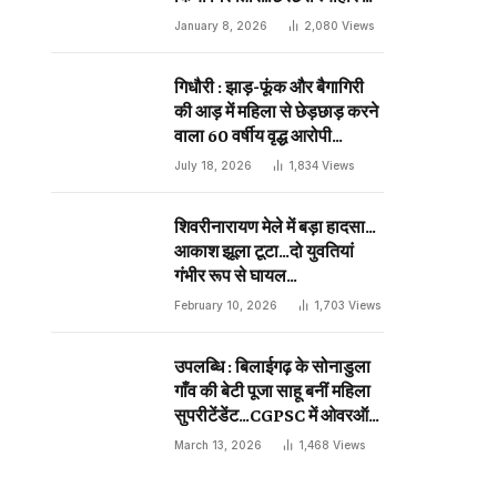
दिन प्राणघातक हमले को दिया था
January 8, 2026
2,080
Views
अंजाम…
गिधौरी : झाड़-फूंक और बैगागिरी
की आड़ में महिला से छेड़छाड़ करने
वाला 60 वर्षीय वृद्ध आरोपी
गिरफ्तार…
July 18, 2026
1,834
Views
शिवरीनारायण मेले में बड़ा हादसा…
आकाश झूला टूटा…दो युवतियां
गंभीर रूप से घायल…
February 10, 2026
1,703
Views
उपलब्धि : बिलाईगढ़ के सोनाडुला
गाँव की बेटी पूजा साहू बनीं महिला
सुपरीटेंडेंट…CGPSC में ओवरऑल
19 वीं रैंक…
March 13, 2026
1,468
Views