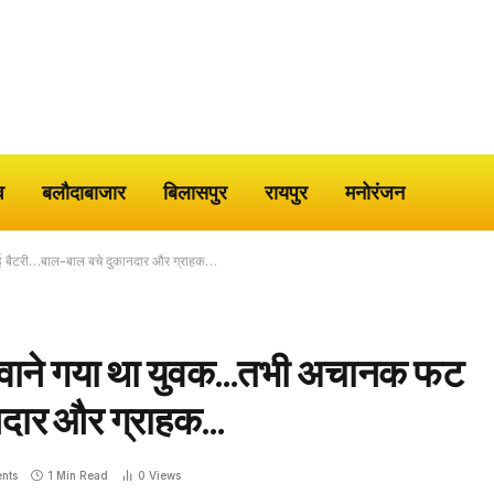
व
बलौदाबाजार
बिलासपुर
रायपुर
मनोरंजन
गई बैटरी…बाल-बाल बचे दुकानदार और ग्राहक…
 बनवाने गया था युवक…तभी अचानक फट
नदार और ग्राहक…
nts
1 Min Read
0
Views