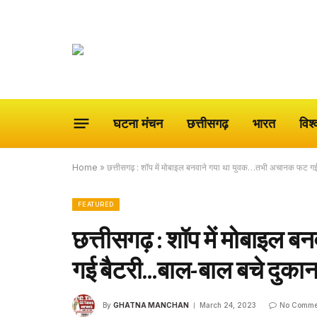
घटना मंचन
छत्तीसगढ़
भारत
विश्
Home
»
छत्तीसगढ़ : शॉप में मोबाइल बनवाने गया था युवक…तभी अचानक फट 
FEATURED
छत्तीसगढ़ : शॉप में मोबाइल
गई बैटरी…बाल-बाल बचे दुका
By
GHATNA MANCHAN
March 24, 2023
No Comme