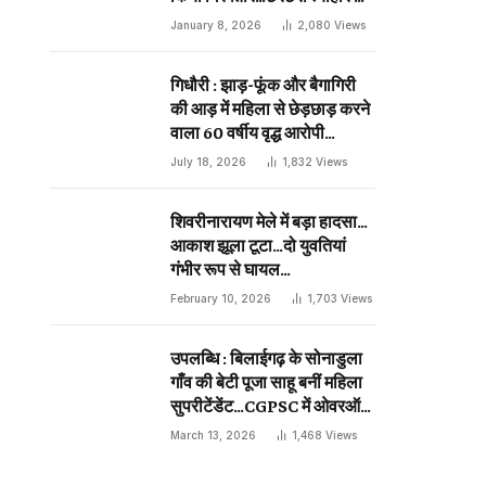
दिन प्राणघातक हमले को दिया था
January 8, 2026
2,080
Views
अंजाम…
गिधौरी : झाड़-फूंक और बैगागिरी
की आड़ में महिला से छेड़छाड़ करने
वाला 60 वर्षीय वृद्ध आरोपी
गिरफ्तार…
July 18, 2026
1,832
Views
शिवरीनारायण मेले में बड़ा हादसा…
आकाश झूला टूटा…दो युवतियां
गंभीर रूप से घायल…
February 10, 2026
1,703
Views
उपलब्धि : बिलाईगढ़ के सोनाडुला
गाँव की बेटी पूजा साहू बनीं महिला
सुपरीटेंडेंट…CGPSC में ओवरऑल
19 वीं रैंक…
March 13, 2026
1,468
Views