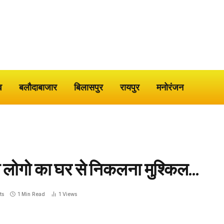
व
बलौदाबाजार
बिलासपुर
रायपुर
मनोरंजन
लते लोगो का घर से निकलना मुश्किल…
ts
1 Min Read
1
Views