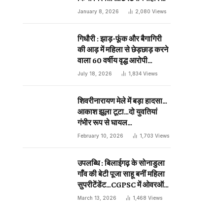
दिन प्राणघातक हमले को दिया था
January 8, 2026
2,080
Views
अंजाम…
गिधौरी : झाड़-फूंक और बैगागिरी
की आड़ में महिला से छेड़छाड़ करने
वाला 60 वर्षीय वृद्ध आरोपी
गिरफ्तार…
July 18, 2026
1,834
Views
शिवरीनारायण मेले में बड़ा हादसा…
आकाश झूला टूटा…दो युवतियां
गंभीर रूप से घायल…
February 10, 2026
1,703
Views
उपलब्धि : बिलाईगढ़ के सोनाडुला
गाँव की बेटी पूजा साहू बनीं महिला
sApp
सुपरीटेंडेंट…CGPSC में ओवरऑल
19 वीं रैंक…
March 13, 2026
1,468
Views
ebsite