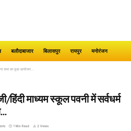
व
बलौदाबाजार
बिलासपुर
रायपुर
मनोरंजन
 प्रार्थना सभा का हुआ आयोजन…
जी/हिंदी माध्यम स्कूल पवनी में सर्वधर्म
न…
nts
1 Min Read
2
Views