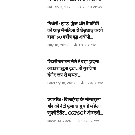
दिन प्राणघातक हमले को दिया था
January 8, 2026
2,080
Views
अंजाम…
गिधौरी : झाड़-फूंक और बैगागिरी
की आड़ में महिला से छेड़छाड़ करने
वाला 60 वर्षीय वृद्ध आरोपी
गिरफ्तार…
July 18, 2026
1,832
Views
शिवरीनारायण मेले में बड़ा हादसा…
आकाश झूला टूटा…दो युवतियां
गंभीर रूप से घायल…
February 10, 2026
1,703
Views
उपलब्धि : बिलाईगढ़ के सोनाडुला
गाँव की बेटी पूजा साहू बनीं महिला
सुपरीटेंडेंट…CGPSC में ओवरऑल
19 वीं रैंक…
March 13, 2026
1,468
Views