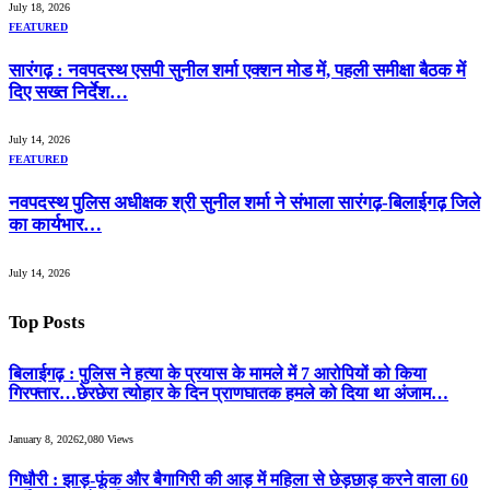
July 18, 2026
FEATURED
सारंगढ़ : नवपदस्थ एसपी सुनील शर्मा एक्शन मोड में, पहली समीक्षा बैठक में
दिए सख्त निर्देश…
July 14, 2026
FEATURED
नवपदस्थ पुलिस अधीक्षक श्री सुनील शर्मा ने संभाला सारंगढ़-बिलाईगढ़ जिले
का कार्यभार…
July 14, 2026
Top Posts
बिलाईगढ़ : पुलिस ने हत्या के प्रयास के मामले में 7 आरोपियों को किया
गिरफ्तार…छेरछेरा त्योहार के दिन प्राणघातक हमले को दिया था अंजाम…
January 8, 2026
2,080
Views
गिधौरी : झाड़-फूंक और बैगागिरी की आड़ में महिला से छेड़छाड़ करने वाला 60